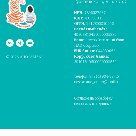
Тухачевского, д. 5, кор. 5
ИНН:
7806587637
КПП:
780601001
ОГРН:
1217800090606
Расчётный счёт:
40703810455000005282
Банк:
Северо-Западный банк
ПАО Сбербанк
БИК банка:
044030653
Корр. счёт банка:
© 2026 АНО "АМБА"
30101810500000000653
телефон: 8 (911) 934-99-45
почта: ano_amba@mail.ru
Согласие на обработку
персональных данных