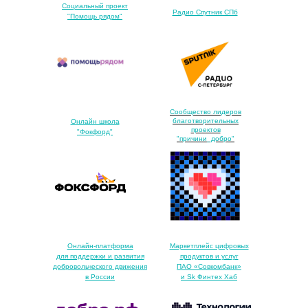
Социальный проект
Радио Спутник СПб
"Помощь рядом"
Сообщество лидеров
благотворительных
О
нлайн школа
проектов
"Фокфорд"
"причини_добро"
Онлайн-платформа
Маркетплейс цифровых
для поддержки и развития
продуктов и услуг
добровольческого движения
ПАО «Совкомбанк»
в России
и Sk Финтех Хаб