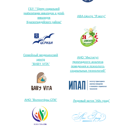
ГБУ ""Центр социальной
реабилитации инвалидов и детей-
АВА-Центр "Я могу"
инвалидов
Красногвардейского района"
Семейный медицинский
АНО "Институт
центр
прикладного анализа
"BABY VITA"
поведения и психолого-
социальных технологий"
АНО "Волонтёры СПб"
Ледовый каток "Айс град"