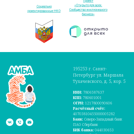
Проект
«Открыто для всех.
Социально
Сообщество инклюзивного
ориентированные НКО
бизнеса»
195253 г. Санкт-
Петербург ул. Маршала
Тухачевского, д. 5, кор. 5
ИНН:
7806587637
КПП:
780601001
ОГРН:
1217800090606
Расчётный счёт:
40703810455000005282
Банк:
Северо-Западный банк
ПАО Сбербанк
БИК банка:
044030653