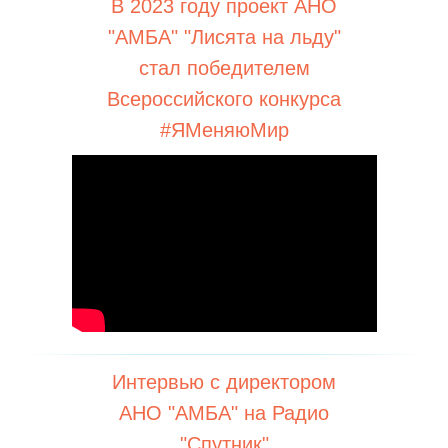
В 2023 году проект АНО
"АМБА" "Лисята на льду"
стал победителем
Всероссийского конкурса
#ЯМеняюМир
Интервью с директором
АНО "АМБА" на Радио
"Спутник"