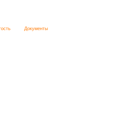
тость
Документы