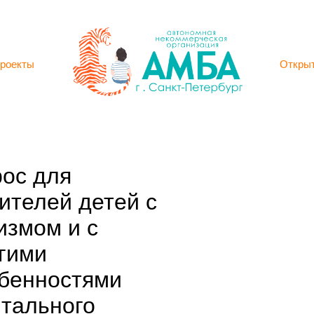
роекты
Откры