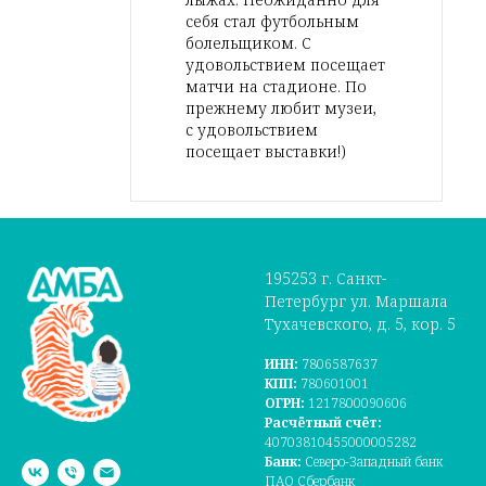
себя стал футбольным
болельщиком. С
удовольствием посещает
матчи на стадионе. По
прежнему любит музеи,
с удовольствием
посещает выставки!)
195253 г. Санкт-
Петербург ул. Маршала
Тухачевского, д. 5, кор. 5
ИНН:
7806587637
КПП:
780601001
ОГРН:
1217800090606
Расчётный счёт:
40703810455000005282
Банк:
Северо-Западный банк
ПАО Сбербанк