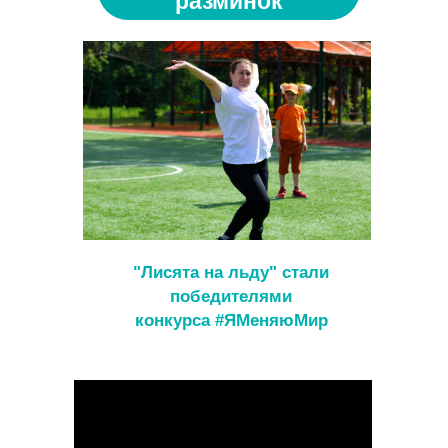
разминок
"Лисята на льду" стали
победителями
конкурса #ЯМеняюМир