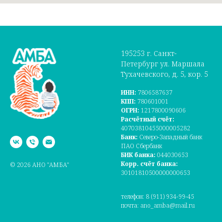
195253 г. Санкт-
Петербург ул. Маршала
Тухачевского, д. 5, кор. 5
ИНН:
7806587637
КПП:
780601001
ОГРН:
1217800090606
Расчётный счёт:
40703810455000005282
Банк:
Северо-Западный банк
ПАО Сбербанк
БИК банка:
044030653
Корр. счёт банка:
© 2026 АНО "АМБА"
30101810500000000653
телефон: 8 (911) 934-99-45
почта: ano_amba@mail.ru