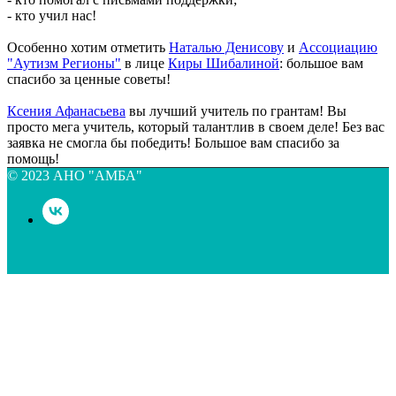
- кто учил нас!
Особенно хотим отметить
Наталью Денисову
и
Ассоциацию
"Аутизм Регионы"
в лице
Киры Шибалиной
: большое вам
спасибо за ценные советы!
Ксения Афанасьева
вы лучший учитель по грантам! Вы
просто мега учитель, который талантлив в своем деле! Без вас
заявка не смогла бы победить! Большое вам спасибо за
помощь!
© 2023 АНО "АМБА"